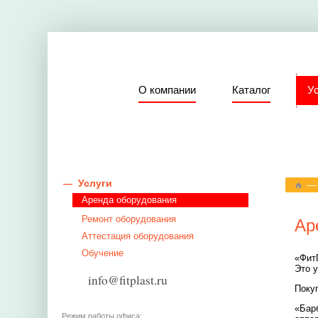
О компании
Каталог
У
Услуги
Аренда оборудования
Ремонт оборудования
Ар
Аттестация оборудования
Обучение
«Фит
Это 
info@fitplast.ru
Поку
«Бар
Режим работы офиса: