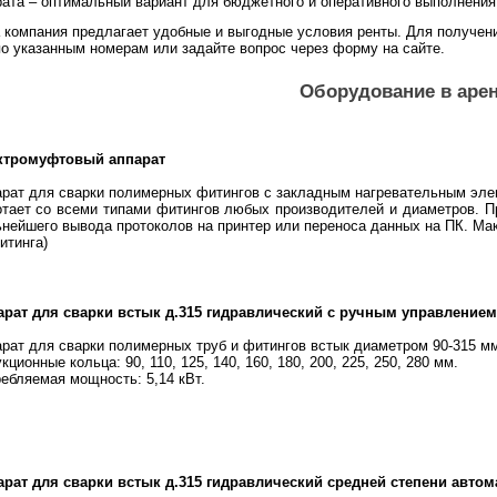
рата – оптимальный вариант для бюджетного и оперативного выполнения
 компания предлагает удобные и выгодные условия ренты. Для получен
о указанным номерам или задайте вопрос через форму на сайте.
Оборудование в арен
ктромуфтовый аппарат
рат для сварки полимерных фитингов с закладным нагревательным эле
тает со всеми типами фитингов любых производителей и диаметров. П
нейшего вывода протоколов на принтер или переноса данных на ПК. Мак
итинга)
арат для сварки встык д.315 гидравлический с ручным управлением
рат для сварки полимерных труб и фитингов встык диаметром 90-315 м
кционные кольца: 90, 110, 125, 140, 160, 180, 200, 225, 250, 280 мм.
ебляемая мощность: 5,14 кВт.
рат для сварки встык д.315 гидравлический средней степени автом