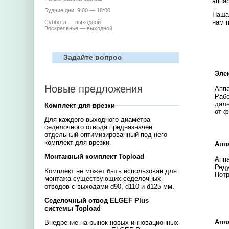
аппа
Будние дни: 9:00 — 18:00
Наша
нам п
Суббота — выходной
Воскресенье — выходной
Задайте вопрос
Эле
Новые предложения
Аппа
Рабо
даль
Комплект для врезки
от ф
Для каждого выходного диаметра
седелочного отвода предназначен
отдельный оптимизированный под него
комплект для врезки.
Апп
Монтажный комплект Topload
Аппа
Реду
Комплект не может быть использован для
Потр
монтажа существующих седелочных
отводов с выходами d90, d110 и d125 мм.
Седелочный отвод ELGEF Plus
системы Topload
Аппа
Внедрение на рынок новых инновационных